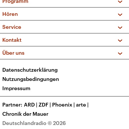
Programm
Vorschau und Rückschau
Hören
Sendungen und Podcasts
Livestream
Service
Musikliste
Frequenzen (UKW + DAB+)
FAQ
Kontakt
Kakadu – Das Kinderprogramm
Apps
Archiv
Hörerservice
Über uns
Newsletter
Social Media
Deutschlandradio
RSS
Datenschutzerklärung
Presse
Veranstaltungen
Nutzungsbedingungen
Karriere
Impressum
Transparenz
Korrekturen und Richtigstellungen
Partner
ARD
|
ZDF
|
Phoenix
|
arte
|
Barrierefreiheit
Chronik der Mauer
Deutschlandradio © 2026