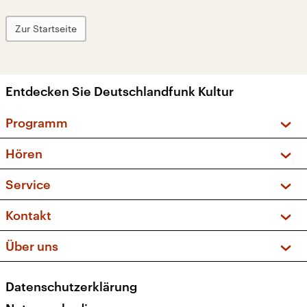
Zur Startseite
Entdecken Sie Deutschlandfunk Kultur
Programm
Vorschau und Rückschau
Hören
Sendungen und Podcasts
Livestream
Service
Musikliste
Frequenzen (UKW + DAB+)
FAQ
Kontakt
Kakadu – Das Kinderprogramm
Apps
Archiv
Hörerservice
Über uns
Newsletter
Social Media
Deutschlandradio
RSS
Datenschutzerklärung
Presse
Veranstaltungen