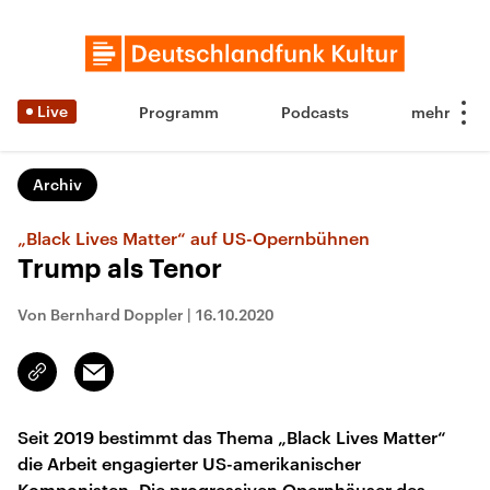
Live
Programm
Podcasts
Archiv
„Black Lives Matter“ auf US-Opernbühnen
Trump als Tenor
Von Bernhard Doppler
|
16.10.2020
Email
Link
kopieren/teilen
Seit 2019 bestimmt das Thema „Black Lives Matter“
die Arbeit engagierter US-amerikanischer
Komponisten. Die progressiven Opernhäuser des