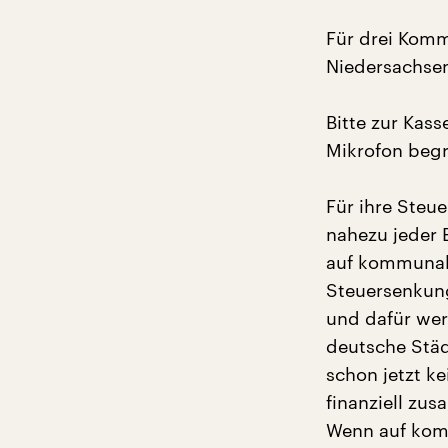
Für drei Komm
Niedersachsen 
Bitte zur Kas
Mikrofon begr
Für ihre Steu
nahezu jeder 
auf kommunal
Steuersenkung
und dafür wer
deutsche Städ
schon jetzt k
finanziell zu
Wenn auf komm