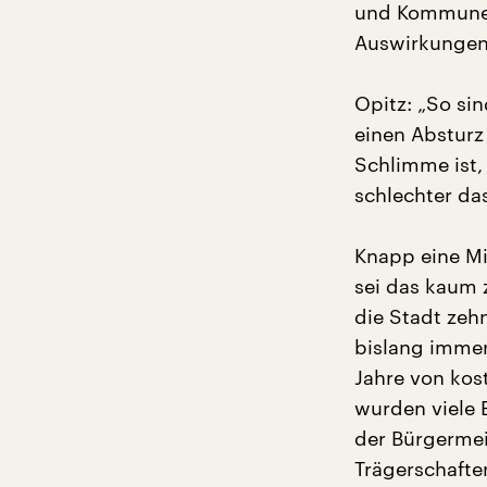
und Kommunen
Auswirkungen
Opitz: „So si
einen Absturz
Schlimme ist,
schlechter da
Knapp eine Mi
sei das kaum z
die Stadt zeh
bislang imme
Jahre von kos
wurden viele 
der Bürgermeis
Trägerschafte