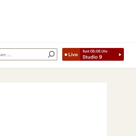
Seit
05:05
Uhr
Live
Studio 9