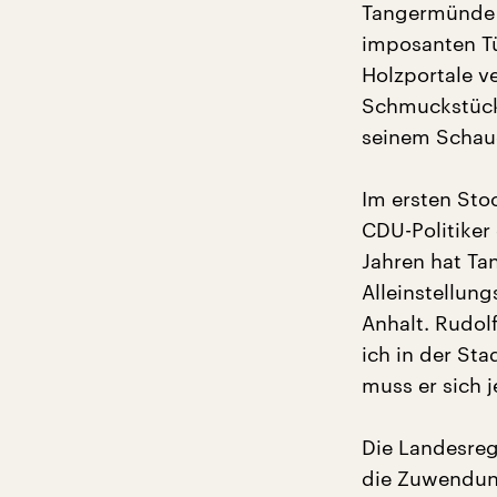
Tangermünde –
imposanten Tü
Holzportale v
Schmuckstück 
seinem Schaug
Im ersten Stoc
CDU-Politiker
Jahren hat Ta
Alleinstellun
Anhalt. Rudol
ich in der St
muss er sich 
Die Landesreg
die Zuwendung