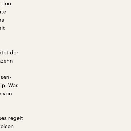
n den
nte
as
it
itet der
unzehn
hsen-
zip: Was
davon
es regelt
reisen