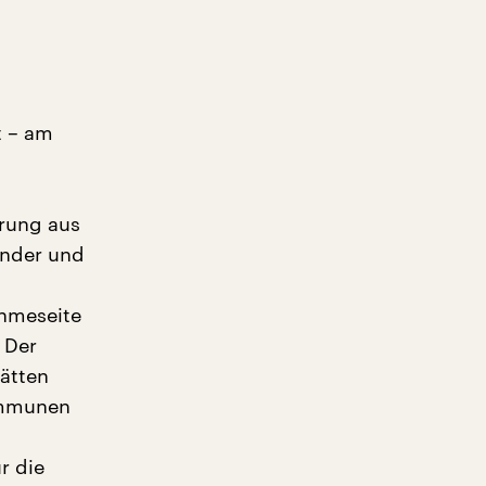
t – am
erung aus
änder und
ahmeseite
 Der
ätten
ommunen
r die