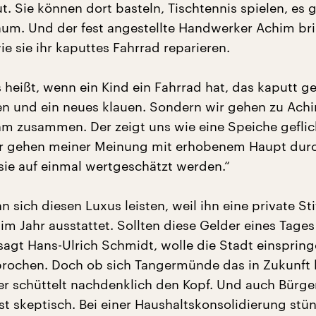
. Sie können dort basteln, Tischtennis spielen, es g
m. Und der fest angestellte Handwerker Achim br
ie sie ihr kaputtes Fahrrad reparieren.
heißt, wenn ein Kind ein Fahrrad hat, das kaputt ge
n und ein neues klauen. Sondern wir gehen zu Ach
m zusammen. Der zeigt uns wie eine Speiche geflic
er gehen meiner Meinung mit erhobenem Haupt durc
sie auf einmal wertgeschätzt werden.“
n sich diesen Luxus leisten, weil ihn eine private St
m Jahr ausstattet. Sollten diese Gelder eines Tages
 sagt Hans-Ulrich Schmidt, wolle die Stadt einspring
prochen. Doch ob sich Tangermünde das in Zukunft l
ter schüttelt nachdenklich den Kopf. Und auch Bürge
ist skeptisch. Bei einer Haushaltskonsolidierung stü