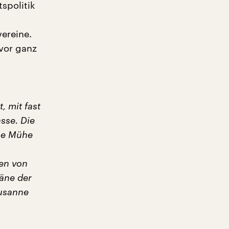
spolitik
ereine.
vor ganz
, mit fast
sse. Die
oße Mühe
en von
äne der
Susanne