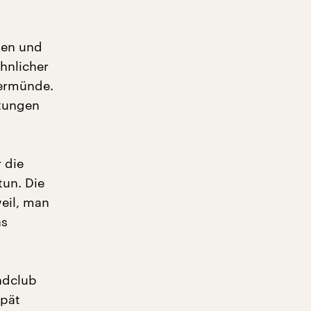
gen und
hnlicher
germünde.
htungen
r die
tun. Die
weil, man
as
ndclub
spät