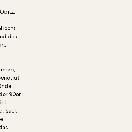
Opitz.
lrecht
und das
uro
hnern,
benötigt
münde
der 90er
ick
g, sagt
ie
 das