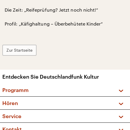
Die Zeit: „Reifeprüfung? Jetzt noch nicht!“
Profil: „Käfighaltung – Überbehütete Kinder“
Zur Startseite
Entdecken Sie Deutschlandfunk Kultur
Programm
Vorschau und Rückschau
Hören
Sendungen und Podcasts
Livestream
Service
Musikliste
Frequenzen (UKW + DAB+)
FAQ
Kontakt
Kakadu – Das Kinderprogramm