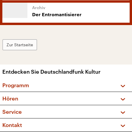
Der Entromantisierer
Zur Startseite
Entdecken Sie Deutschlandfunk Kultur
Programm
Vorschau und Rückschau
Hören
Sendungen und Podcasts
Livestream
Service
Musikliste
Frequenzen (UKW + DAB+)
FAQ
Kontakt
Kakadu – Das Kinderprogramm