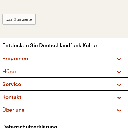
Zur Startseite
Entdecken Sie Deutschlandfunk Kultur
Programm
Vorschau und Rückschau
Hören
Sendungen und Podcasts
Livestream
Service
Musikliste
Frequenzen (UKW + DAB+)
FAQ
Kontakt
Kakadu – Das Kinderprogramm
Apps
Archiv
Hörerservice
Über uns
Newsletter
Social Media
Deutschlandradio
RSS
Datenschutzerklärung