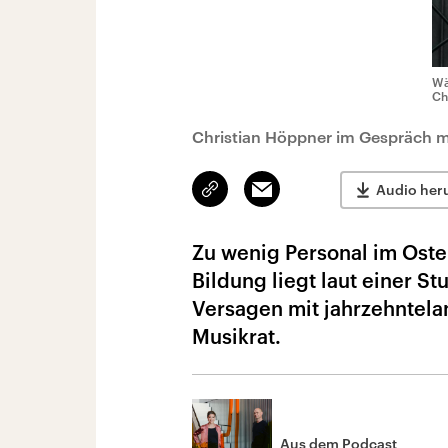
Wä
Ch
Christian Höppner im Gespräch m
Link
Email
Audio her
kopieren/teilen
Zu wenig Personal im Oste
Bildung liegt laut einer St
Versagen mit jahrzehntel
Musikrat.
Aus dem Podcast