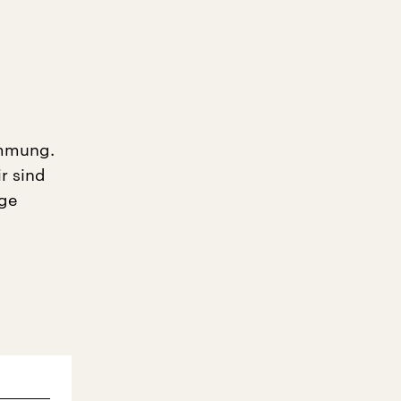
ummung.
r sind
ge