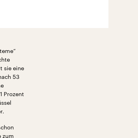
steme“
chte
t sie eine
nach 53
ne
1 Prozent
üssel
r.
 schon
se zum