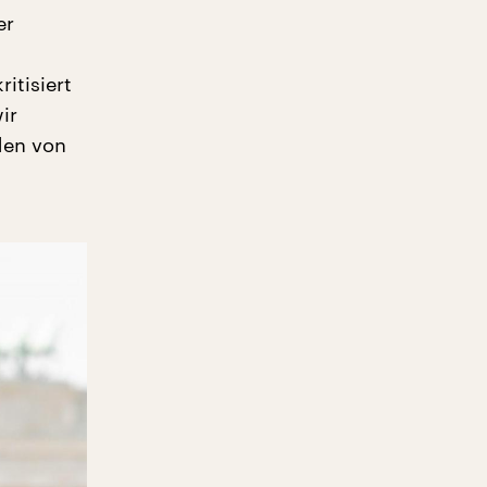
er
itisiert
ir
den von