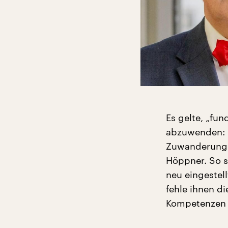
Es gelte, „fu
abzuwenden: m
Zuwanderung. 
Höppner. So se
neu eingestel
fehle ihnen d
Kompetenzen a