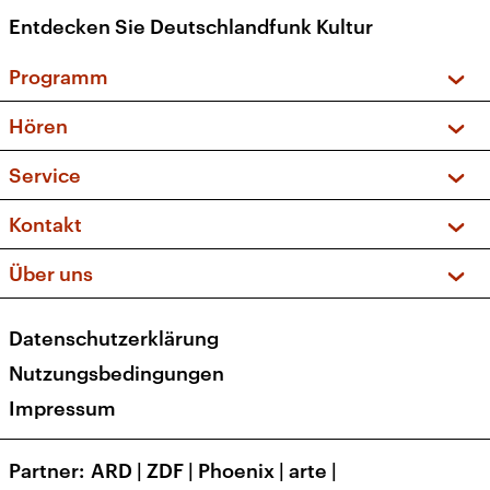
Entdecken Sie Deutschlandfunk Kultur
Programm
Vorschau und Rückschau
Hören
Sendungen und Podcasts
Livestream
Service
Musikliste
Frequenzen (UKW + DAB+)
FAQ
Kontakt
Kakadu – Das Kinderprogramm
Apps
Archiv
Hörerservice
Über uns
Newsletter
Social Media
Deutschlandradio
RSS
Datenschutzerklärung
Presse
Veranstaltungen
Nutzungsbedingungen
Karriere
Impressum
Transparenz
Korrekturen und Richtigstellungen
Partner
ARD
|
ZDF
|
Phoenix
|
arte
|
Barrierefreiheit