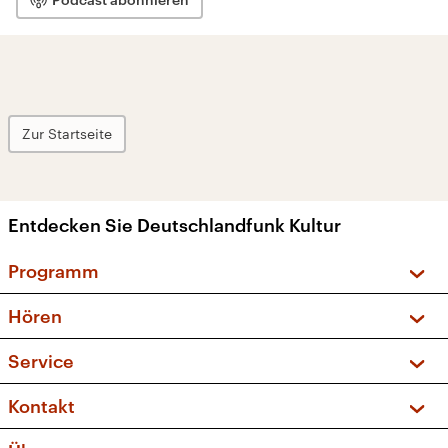
Zur Startseite
Entdecken Sie Deutschlandfunk Kultur
Programm
Vorschau und Rückschau
Hören
Sendungen und Podcasts
Livestream
Service
Musikliste
Frequenzen (UKW + DAB+)
FAQ
Kontakt
Kakadu – Das Kinderprogramm
Apps
Archiv
Hörerservice