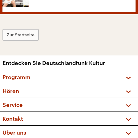
Zur Startseite
Entdecken Sie Deutschlandfunk Kultur
Programm
Vorschau und Rückschau
Hören
Sendungen und Podcasts
Livestream
Service
Musikliste
Frequenzen (UKW + DAB+)
FAQ
Kontakt
Kakadu – Das Kinderprogramm
Apps
Archiv
Hörerservice
Über uns
Newsletter