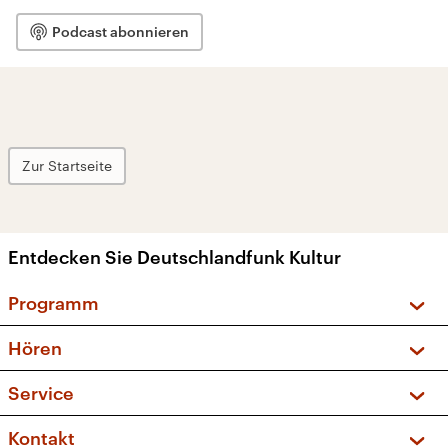
Podcast abonnieren
Zur Startseite
Entdecken Sie Deutschlandfunk Kultur
Programm
Vorschau und Rückschau
Hören
Sendungen und Podcasts
Livestream
Service
Musikliste
Frequenzen (UKW + DAB+)
FAQ
Kontakt
Kakadu – Das Kinderprogramm