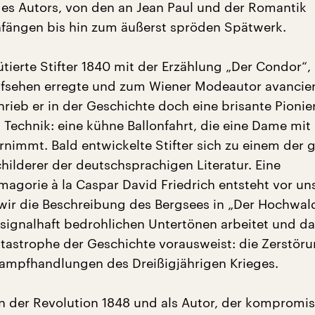
es Autors, von den an Jean Paul und der Romantik
fängen bis hin zum äußerst spröden Spätwerk.
tierte Stifter 1840 mit der Erzählung „Der Condor“,
ufsehen erregte und zum Wiener Modeautor avancier
rieb er in der Geschichte doch eine brisante Pionie
Technik: eine kühne Ballonfahrt, die eine Dame mit
ernimmt. Bald entwickelte Stifter sich zu einem der 
hilderer der deutschsprachigen Literatur. Eine
agorie à la Caspar David Friedrich entsteht vor un
ir die Beschreibung des Bergsees in „Der Hochwald
n signalhaft bedrohlichen Untertönen arbeitet und da
atastrophe der Geschichte vorausweist: die Zerstöru
ampfhandlungen des Dreißigjährigen Krieges.
n der Revolution 1848 und als Autor, der kompromis