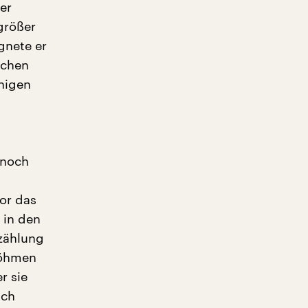
er
 größer
gnete er
lichen
higen
 noch
or das
 in den
zählung
Böhmen
r sie
ich