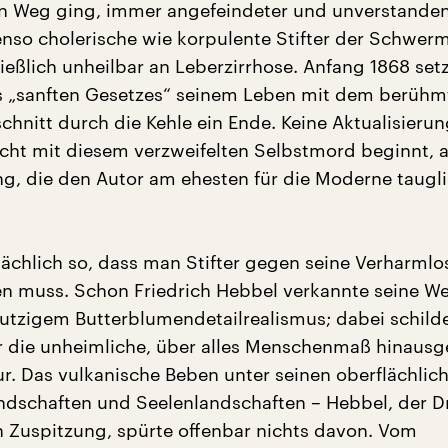
n Weg ging, immer angefeindeter und unverstanden
benso cholerische wie korpulente Stifter der Schwer
ießlich unheilbar an Leberzirrhose. Anfang 1868 set
s „sanften Gesetzes“ seinem Leben mit dem berühm
chnitt durch die Kehle ein Ende. Keine Aktualisieru
nicht mit diesem verzweifelten Selbstmord beginnt, 
ung, die den Autor am ehesten für die Moderne taugl
tsächlich so, dass man Stifter gegen seine Verharmlo
 muss. Schon Friedrich Hebbel verkannte seine We
putzigem Butterblumendetailrealismus; dabei schilder
er die unheimliche, über alles Menschenmaß hinaus
r. Das vulkanische Beben unter seinen oberflächlic
andschaften und Seelenlandschaften – Hebbel, der D
n Zuspitzung, spürte offenbar nichts davon. Vom