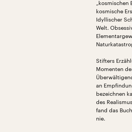
„kosmischen E
kosmische Ers
Idyllischer Sc
Welt. Obsessi
Elementargewa
Naturkatastro
Stifters Erzäh
Momenten der
Überwältigend
an Empfindung
bezeichnen ka
des Realismus,
fand das Buch
nie.