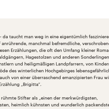
 – da taucht man weg in eine eigentümlich faszinier
 anrührende, manchmal befremdliche, verschrobene
diesen Erzählungen, die oft den Umfang kleiner Rom
aldgängern, Hagestolzen und anderen Sonderlingen
nstlern und heiligmäßigen Landpfarrern, von Kinder
inöde des winterlichen Hochgebirges lebensgefährlic
r auch von einer überraschend emanzipierten Frau wi
Erzählung „Brigitta“.
ühmte Stifter als „einen der merkwürdigsten,
sten, heimlich kühnsten und wunderlich packendst