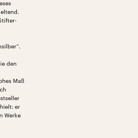
ieses
eltend.
tifter-
silber“.
sie den
hohes Maß
ich
stseller
ielt: er
en Werke