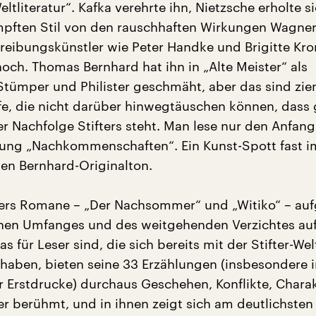
eltliteratur“. Kafka verehrte ihn, Nietzsche erholte s
pften Stil von den rauschhaften Wirkungen Wagner
reibungskünstler wie Peter Handke und Brigitte Kr
hoch. Thomas Bernhard hat ihn in „Alte Meister“ als
 Stümper und Philister geschmäht, aber das sind zie
fe, die nicht darüber hinwegtäuschen können, dass
er Nachfolge Stifters steht. Man lese nur den Anfan
hlung „Nachkommenschaften“. Ein Kunst-Spott fast i
n Bernhard-Originalton.
ters Romane – „Der Nachsommer“ und „Witiko“ – au
chen Umfanges und des weitgehenden Verzichtes au
 für Leser sind, die sich bereits mit der Stifter-Wel
haben, bieten seine 33 Erzählungen (insbesondere 
 Erstdrucke) durchaus Geschehen, Konflikte, Charak
er berühmt, und in ihnen zeigt sich am deutlichsten