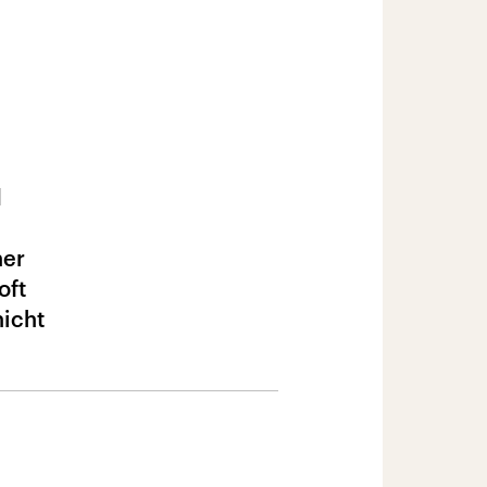
d
ner
oft
nicht