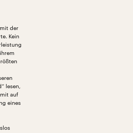
 mit der
te. Kein
rleistung
 ihrem
größten
seren
“ lesen,
mit auf
ng eines
slos