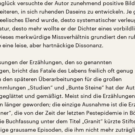
glück versuchte der Autor zunehmend positive Bild
eiteren, in sich ruhenden Daseins zu entwickeln. Je
seelisches Elend wurde, desto systematischer verleu
ratur, desto mehr wollte er der Dichter eines vorbild
Dieses merkwürdige Missverhältnis grundiert den ru
e eine leise, aber hartnäckige Dissonanz.
ssungen der Erzählungen, den so genannten
gen, bricht das Fatale des Lebens freilich oft genug
In den späteren Überarbeitungen für die großen
mlungen „Studien“ und „Bunte Steine“ hat der Aut
geglättet und gemäßigt. Meist sind die Erzählungen
 länger geworden; die einzige Ausnahme ist die Er
ner“, die von der Zeit der letzten Pestepidemie in 
ie Buchfassung unter dem Titel „Granit“ kürzte Stifte
nige grausame Episoden, die ihm nicht mehr zuträgl