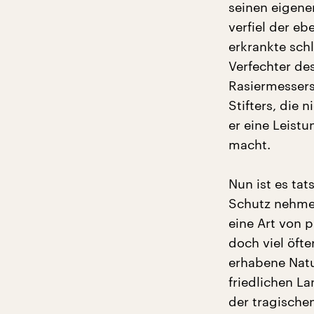
seinen eigene
verfiel der e
erkrankte schl
Verfechter de
Rasiermessers
Stifters, die 
er eine Leist
macht.
Nun ist es ta
Schutz nehmen
eine Art von 
doch viel öft
erhabene Natu
friedlichen L
der tragische