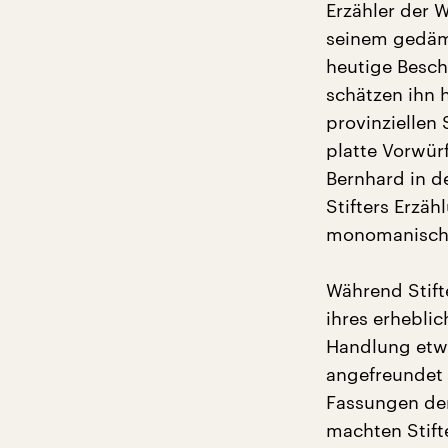
Erzähler der W
seinem gedäm
heutige Besch
schätzen ihn 
provinziellen
platte Vorwür
Bernhard in d
Stifters Erzä
monomanische
Während Stif
ihres erhebli
Handlung etwas
angefreundet 
Fassungen der
machten Stift