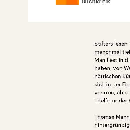
Buchkritik
Stifters lesen
manchmal tief
Man liest in 
haben, von W
närrischen Kü
sich in der E
verirren, abe
Titelfigur der 
Thomas Mann r
hintergründig