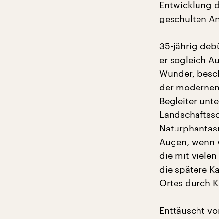
Entwicklung d
geschulten An
35-jährig debü
er sogleich A
Wunder, besch
der modernen 
Begleiter unt
Landschaftssc
Naturphantasm
Augen, wenn w
die mit viele
die spätere K
Ortes durch K
Enttäuscht vo