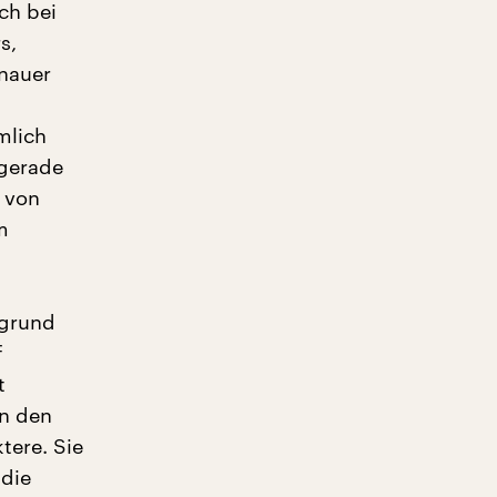
ich bei
s,
onauer
mlich
 gerade
g von
m
fgrund
f
t
in den
tere. Sie
 die