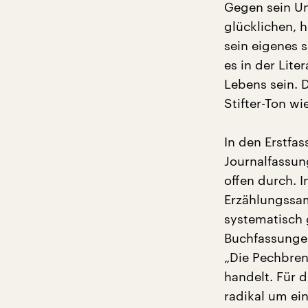
Gegen sein Un
glücklichen, h
sein eigenes 
es in der Lite
Lebens sein. 
Stifter-Ton wi
In den Erstfa
Journalfassun
offen durch. 
Erzählungssam
systematisch 
Buchfassungen
„Die Pechbren
handelt. Für d
radikal um ei