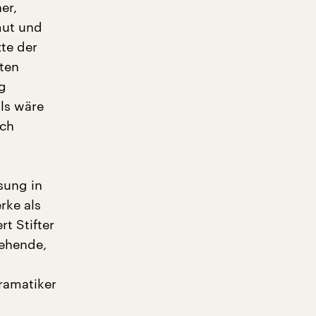
er,
mut und
zte der
ten
ng
als wäre
ich
sung in
rke als
t Stifter
gehende,
h
ramatiker