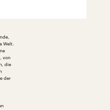
ende,
 Welt.
ane
, von
n, die
h
e der
en