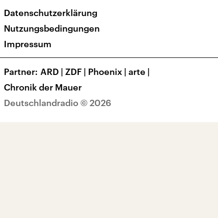
Deutschlandradio
RSS
Datenschutzerklärung
Presse
Veranstaltungen
Nutzungsbedingungen
Karriere
Impressum
Transparenz
Korrekturen und Richtigstellungen
Partner
ARD
|
ZDF
|
Phoenix
|
arte
|
Barrierefreiheit
Chronik der Mauer
Deutschlandradio © 2026