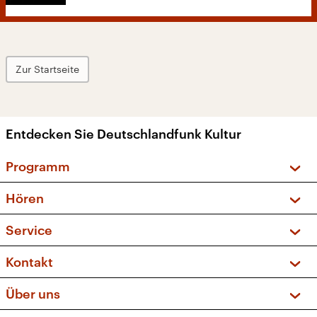
Zur Startseite
Entdecken Sie Deutschlandfunk Kultur
Programm
Vorschau und Rückschau
Hören
Sendungen und Podcasts
Livestream
Service
Musikliste
Frequenzen (UKW + DAB+)
FAQ
Kontakt
Kakadu – Das Kinderprogramm
Apps
Archiv
Hörerservice
Über uns
Newsletter
Social Media