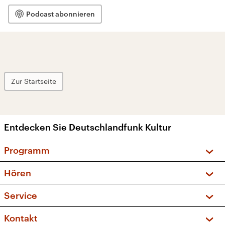
Podcast abonnieren
Zur Startseite
Entdecken Sie Deutschlandfunk Kultur
Programm
Vorschau und Rückschau
Hören
Sendungen und Podcasts
Livestream
Service
Musikliste
Frequenzen (UKW + DAB+)
FAQ
Kontakt
Kakadu – Das Kinderprogramm