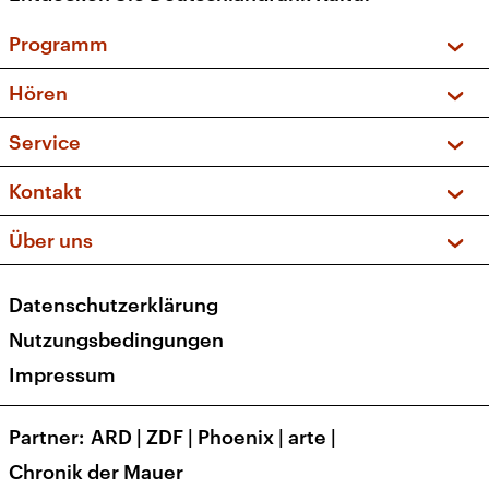
Programm
Vorschau und Rückschau
Hören
Sendungen und Podcasts
Livestream
Service
Musikliste
Frequenzen (UKW + DAB+)
FAQ
Kontakt
Kakadu – Das Kinderprogramm
Apps
Archiv
Hörerservice
Über uns
Newsletter
Social Media
Deutschlandradio
RSS
Datenschutzerklärung
Presse
Veranstaltungen
Nutzungsbedingungen
Karriere
Impressum
Transparenz
Korrekturen und Richtigstellungen
Partner
ARD
|
ZDF
|
Phoenix
|
arte
|
Barrierefreiheit
Chronik der Mauer