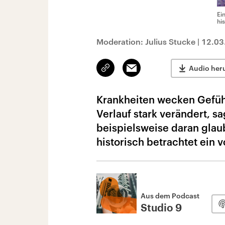
Ei
hi
Moderation: Julius Stucke
|
12.03
Link
Email
Audio her
kopieren/teilen
Krankheiten wecken Gefühl
Verlauf stark verändert, sa
beispielsweise daran glaub
historisch betrachtet ei
Aus dem Podcast
Studio 9