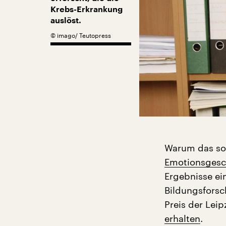
Krebs-Erkrankung
auslöst.
©
imago/ Teutopress
Warum das so 
Emotionsgesch
Ergebnisse ei
Bildungsforsch
Preis der Lei
erhalten
.