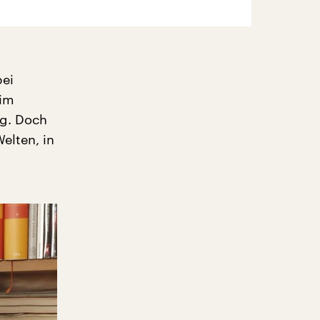
bei
 im
ng. Doch
elten, in