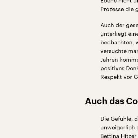
Ebene nicht ü
Prozesse die g
Auch der gese
unterliegt ein
beobachten, w
versuchte man
Jahren komme 
positives Den
Respekt vor Ge
Auch das Co
Die Gefühle, 
unweigerlich 
Bettina Hitzer