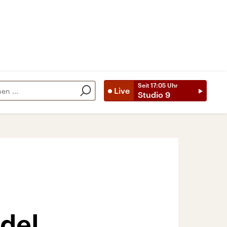
Seit
17:05
Uhr
Live
Studio 9
del