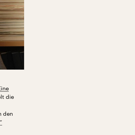
Eine
lt die
un den
“