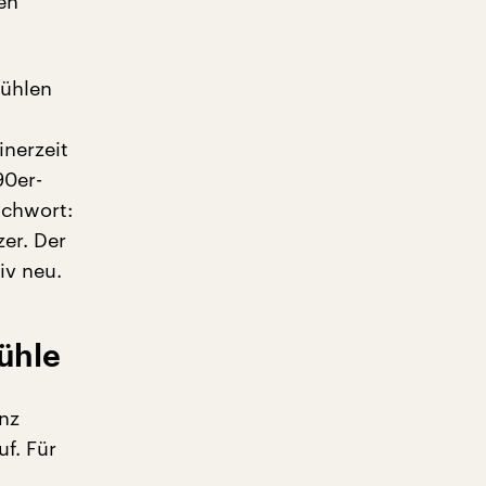
en
fühlen
nerzeit
90er-
ichwort:
er. Der
iv neu.
ühle
nz
f. Für