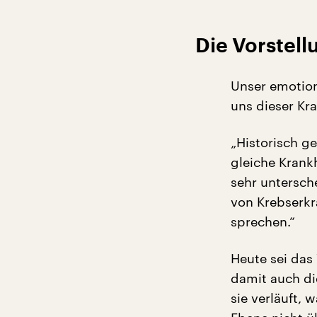
Die Vorstell
Unser emotion
uns dieser Kr
„Historisch g
gleiche Krankh
sehr untersch
von Krebserkr
sprechen.“
Heute sei das
damit auch die
sie verläuft,