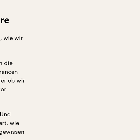
ere
, wie wir
m die
chancen
er ob wir
vor
„Und
ert, wie
 gewissen