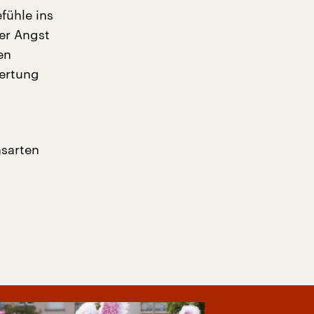
fühle ins
der Angst
en
wertung
nsarten