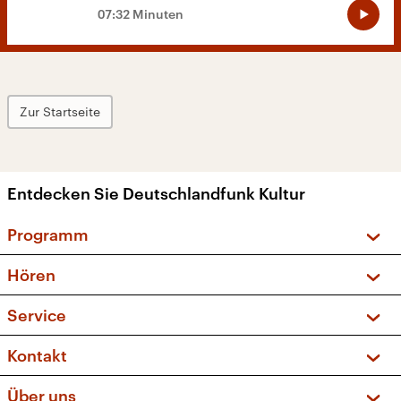
07:32 Minuten
Zur Startseite
Entdecken Sie Deutschlandfunk Kultur
Programm
Vorschau und Rückschau
Hören
Sendungen und Podcasts
Livestream
Service
Musikliste
Frequenzen (UKW + DAB+)
FAQ
Kontakt
Kakadu – Das Kinderprogramm
Apps
Archiv
Hörerservice
Über uns