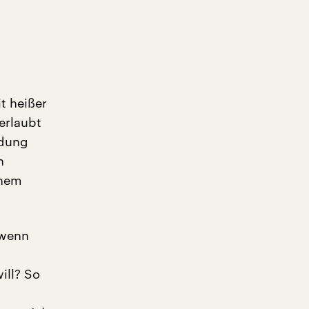
t heißer
erlaubt
idung
n
inem
 wenn
ill? So