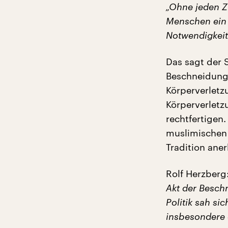
„Ohne jeden Z
Menschen ein 
Notwendigkeit
Das sagt der S
Beschneidung,
Körperverletzu
Körperverletz
rechtfertigen
muslimischen 
Tradition ane
Rolf Herzberg
Akt der Besch
Politik sah si
insbesondere d