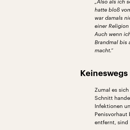
„Also als ich s
hatte bloß vo
war damals ni
einer Religio
Auch wenn ich
Brandmal bis 
macht.“
Keineswegs n
Zumal es sich
Schnitt handel
Infektionen u
Penisvorhaut 
entfernt, sind