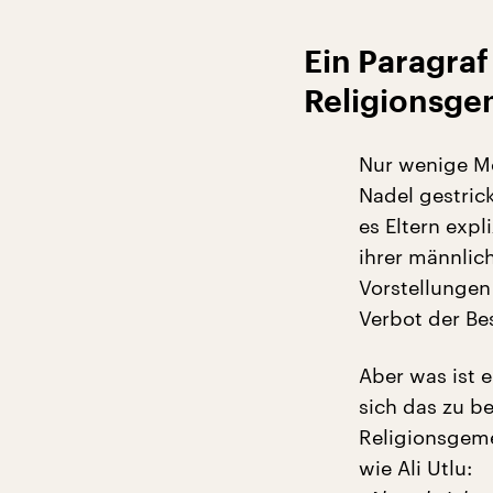
Ein Paragraf
Religionsge
Nur wenige Mo
Nadel gestric
es Eltern expl
ihrer männlic
Vorstellungen
Verbot der Bes
Aber was ist e
sich das zu b
Religionsgeme
wie Ali Utlu: