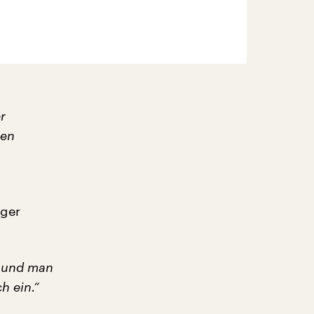
r
gen
iger
n und man
h ein.“