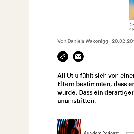
Ei
dp
Von Daniela Wakonigg
|
20.02.20
Link
Email
kopieren/teilen
Ali Utlu fühlt sich von ei
Eltern bestimmten, dass er
wurde. Dass ein derartiger 
unumstritten.
Aus dem Podcast