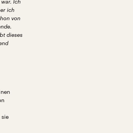
 war. Ich
er ich
chon von
ende.
bt dieses
tend
inen
on
 sie