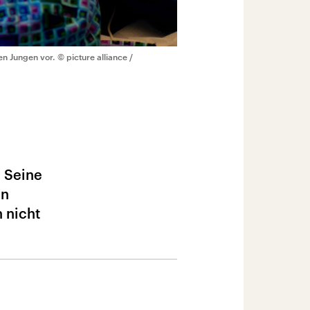
en Jungen vor.
© picture alliance /
: Seine
en
n nicht