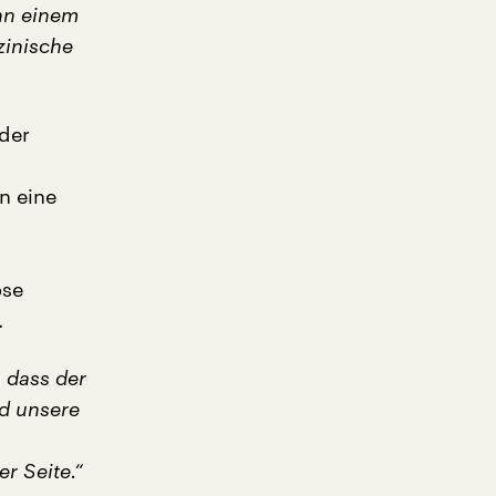
nn einem
zinische
 der
n eine
öse
.
 dass der
nd unsere
r Seite.“