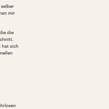
 selber
man mir
die die
chnitt.
 hat sich
onellen
ehrlosen