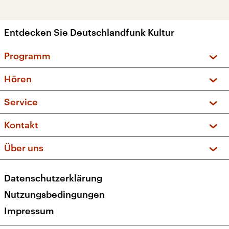
Entdecken Sie Deutschlandfunk Kultur
Programm
Vorschau und Rückschau
Hören
Sendungen und Podcasts
Livestream
Service
Musikliste
Frequenzen (UKW + DAB+)
FAQ
Kontakt
Kakadu – Das Kinderprogramm
Apps
Archiv
Hörerservice
Über uns
Newsletter
Social Media
Deutschlandradio
RSS
Datenschutzerklärung
Presse
Veranstaltungen
Nutzungsbedingungen
Karriere
Impressum
Transparenz