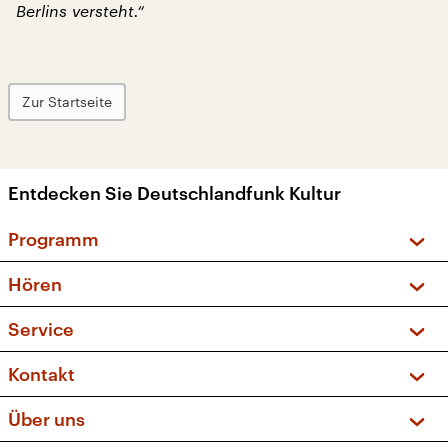
Berlins versteht.“
Zur Startseite
Entdecken Sie Deutschlandfunk Kultur
Programm
Vorschau und Rückschau
Hören
Sendungen und Podcasts
Livestream
Service
Musikliste
Frequenzen (UKW + DAB+)
FAQ
Kontakt
Kakadu – Das Kinderprogramm
Apps
Archiv
Hörerservice
Über uns
Newsletter
Social Media