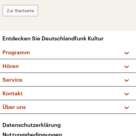
Zur Startseite
Entdecken Sie Deutschlandfunk Kultur
Programm
Vorschau und Rückschau
Hören
Sendungen und Podcasts
Livestream
Service
Musikliste
Frequenzen (UKW + DAB+)
FAQ
Kontakt
Kakadu – Das Kinderprogramm
Apps
Archiv
Hörerservice
Über uns
Newsletter
Social Media
Deutschlandradio
RSS
Datenschutzerklärung
Presse
Veranstaltungen
Nutzungsbedingungen