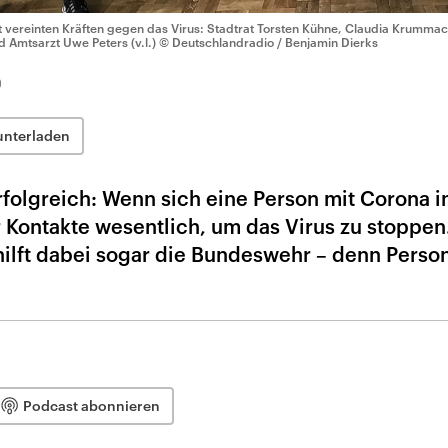
t vereinten Kräften gegen das Virus: Stadtrat Torsten Kühne, Claudia Krum
d Amtsarzt Uwe Peters (v.l.)
© Deutschlandradio / Benjamin Dierks
0
unterladen
olgreich: Wenn sich eine Person mit Corona in
er Kontakte wesentlich, um das Virus zu stoppen.
hilft dabei sogar die Bundeswehr – denn Person
Podcast abonnieren