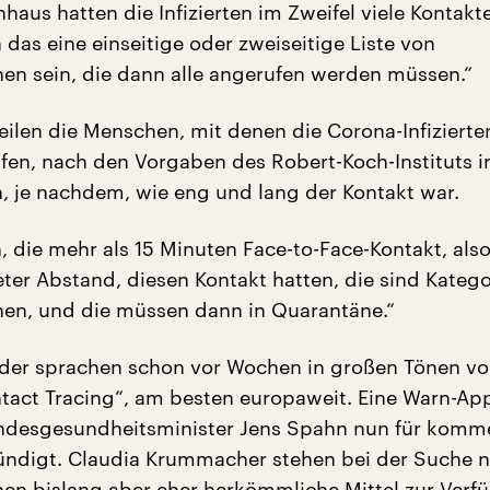
aus hatten die Infizierten im Zweifel viele Kontakte
n das eine einseitige oder zweiseitige Liste von
en sein, die dann alle angerufen werden müssen.“
teilen die Menschen, mit denen die Corona-Infizierte
en, nach den Vorgaben des Robert-Koch-Instituts in
n, je nachdem, wie eng und lang der Kontakt war.
, die mehr als 15 Minuten Face-to-Face-Kontakt, also
ter Abstand, diesen Kontakt hatten, die sind Kategor
en, und die müssen dann in Quarantäne.“
der sprachen schon vor Wochen in großen Tönen v
ntact Tracing“, am besten europaweit. Eine Warn-App
ndesgesundheitsminister Jens Spahn nun für kom
ndigt. Claudia Krummacher stehen bei der Suche 
en bislang aber eher herkömmliche Mittel zur Verf