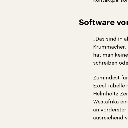
Software vo
„Das sind in 
Krummacher. 
hat man keine
schreiben oder
Zumindest für
Excel-Tabelle
Helmholtz-Zen
Westafrika ei
an vorderster
ausreichend v