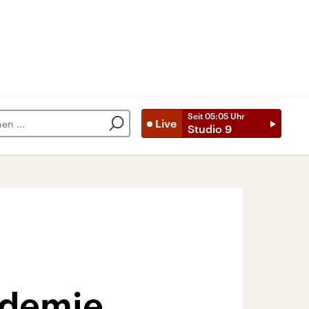
Seit
05:05
Uhr
Live
Studio 9
ndemie