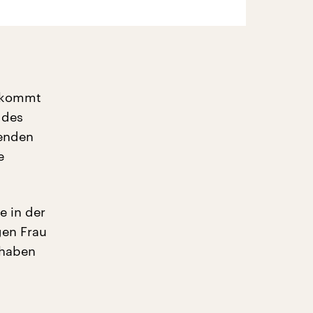
r kommt
 des
zenden
e
e in der
gen Frau
 haben