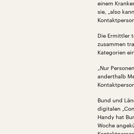
einem Krankenh
sie, „also kan
Kontaktperson
Die Ermittler 
zusammen traf
Kategorien ei
„Nur Personen
anderthalb Me
Kontaktperson
Bund und Län
digitalen „Co
Handy hat Bu
Woche angekü
Kontaktperson