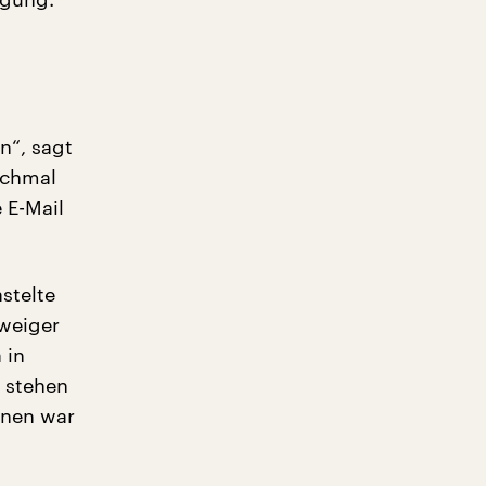
n“, sagt
nchmal
 E-Mail
stelte
weiger
 in
r stehen
hnen war