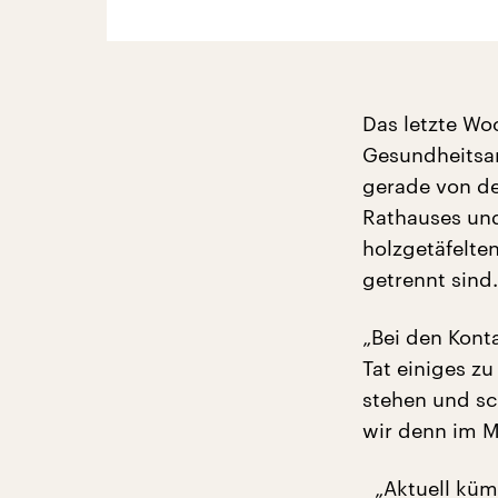
Das letzte Wo
Gesundheitsa
gerade von d
Rathauses und
holzgetäfelte
getrennt sind.
„Bei den Kont
Tat einiges z
stehen und sc
wir denn im 
„Aktuell kümm