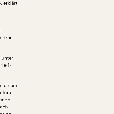
, erklärt
n
 drei
 unter
ie-1-
on einem
 fürs
mende
nach
ügung.