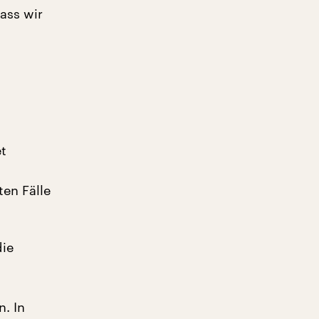
ass wir
t
ten Fälle
die
n. In