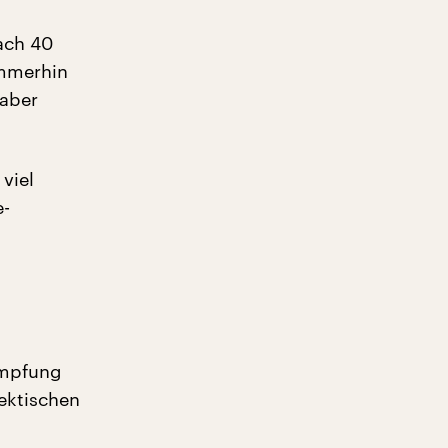
ach 40
Immerhin
 aber
viel
e-
ämpfung
hektischen