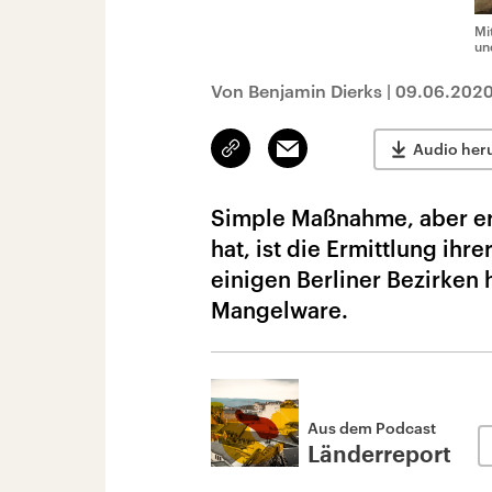
Mi
un
Von Benjamin Dierks
|
09.06.202
Link
Email
Audio her
kopieren/teilen
Simple Maßnahme, aber erf
hat, ist die Ermittlung ihr
einigen Berliner Bezirken 
Mangelware.
Aus dem Podcast
Länderreport