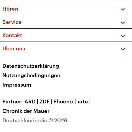
Vorschau und Rückschau
Hören
Sendungen und Podcasts
Livestream
Service
Musikliste
Frequenzen (UKW + DAB+)
FAQ
Kontakt
Kakadu – Das Kinderprogramm
Apps
Archiv
Hörerservice
Über uns
Newsletter
Social Media
Deutschlandradio
RSS
Datenschutzerklärung
Presse
Veranstaltungen
Nutzungsbedingungen
Karriere
Impressum
Transparenz
Korrekturen und Richtigstellungen
Partner
ARD
|
ZDF
|
Phoenix
|
arte
|
Barrierefreiheit
Chronik der Mauer
Deutschlandradio © 2026