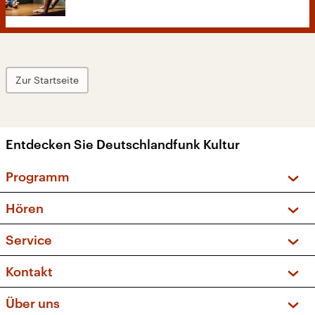
Zur Startseite
Entdecken Sie Deutschlandfunk Kultur
Programm
Vorschau und Rückschau
Hören
Sendungen und Podcasts
Livestream
Service
Musikliste
Frequenzen (UKW + DAB+)
FAQ
Kontakt
Kakadu – Das Kinderprogramm
Apps
Archiv
Hörerservice
Über uns
Newsletter