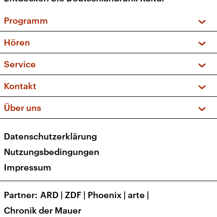
Programm
Vorschau und Rückschau
Hören
Sendungen und Podcasts
Livestream
Service
Musikliste
Frequenzen (UKW + DAB+)
FAQ
Kontakt
Kakadu – Das Kinderprogramm
Apps
Archiv
Hörerservice
Über uns
Newsletter
Social Media
Deutschlandradio
RSS
Datenschutzerklärung
Presse
Veranstaltungen
Nutzungsbedingungen
Karriere
Impressum
Transparenz
Korrekturen und Richtigstellungen
Partner
ARD
|
ZDF
|
Phoenix
|
arte
|
Barrierefreiheit
Chronik der Mauer