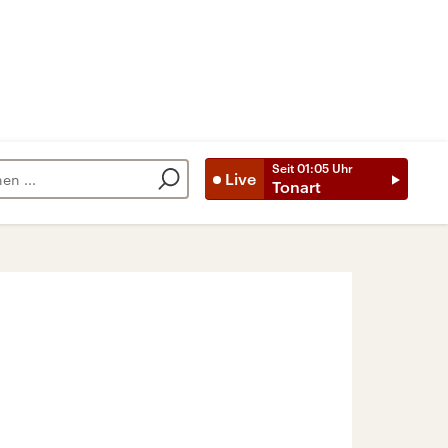
Seit
01:05
Uhr
Live
Tonart