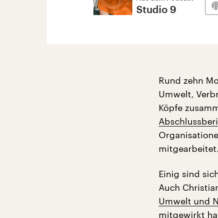
Studio 9
Rund zehn Mon
Umwelt, Verbr
Köpfe zusamme
Abschlussberi
Organisatione
mitgearbeitet
Einig sind sic
Auch Christia
Umwelt und N
mitgewirkt hat