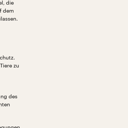
l, die
uf dem
ilassen.
chutz.
Tiere zu
ung des
nten
legungen