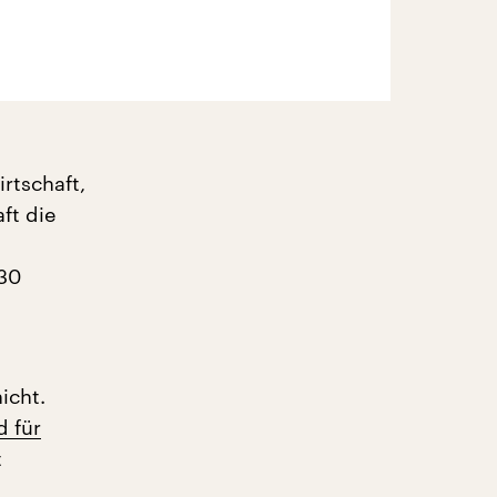
rtschaft,
ft die
 30
icht.
 für
t