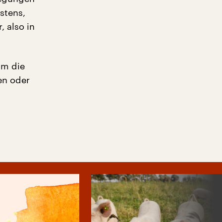
stens,
 also in
um die
en oder