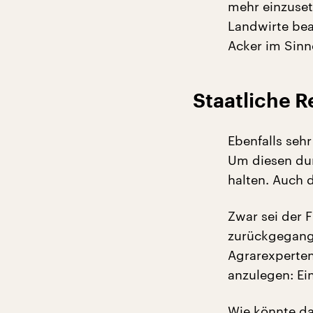
mehr einzuset
Landwirte bea
Acker im Sinn
Staatliche 
Ebenfalls seh
Um diesen dur
halten. Auch 
Zwar sei der 
zurückgegange
Agrarexperten
anzulegen: Ei
Wie könnte da