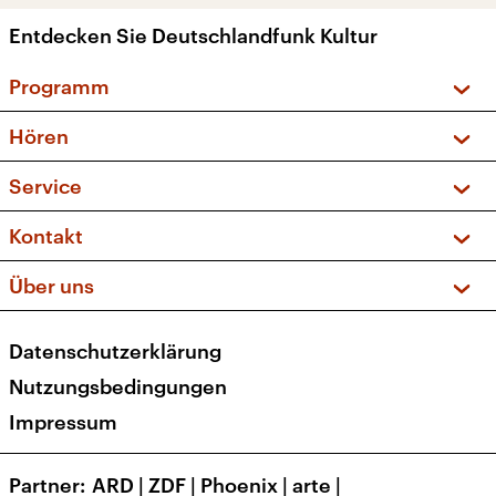
Entdecken Sie Deutschlandfunk Kultur
Programm
Vorschau und Rückschau
Hören
Sendungen und Podcasts
Livestream
Service
Musikliste
Frequenzen (UKW + DAB+)
FAQ
Kontakt
Kakadu – Das Kinderprogramm
Apps
Archiv
Hörerservice
Über uns
Newsletter
Social Media
Deutschlandradio
RSS
Datenschutzerklärung
Presse
Veranstaltungen
Nutzungsbedingungen
Karriere
Impressum
Transparenz
Korrekturen und Richtigstellungen
Partner
ARD
|
ZDF
|
Phoenix
|
arte
|