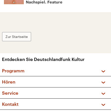
Nachspiel. Feature
Zur Startseite
Entdecken Sie Deutschlandfunk Kultur
Programm
Vorschau und Rückschau
Hören
Sendungen und Podcasts
Livestream
Service
Musikliste
Frequenzen (UKW + DAB+)
FAQ
Kontakt
Kakadu – Das Kinderprogramm
Apps