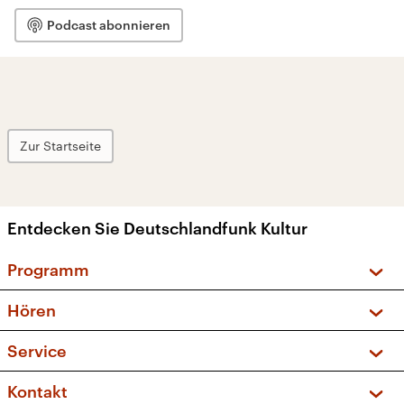
Podcast abonnieren
Zur Startseite
Entdecken Sie Deutschlandfunk Kultur
Programm
Vorschau und Rückschau
Hören
Sendungen und Podcasts
Livestream
Service
Musikliste
Frequenzen (UKW + DAB+)
FAQ
Kontakt
Kakadu – Das Kinderprogramm