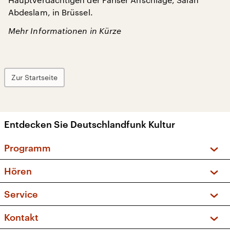
Abdeslam, in Brüssel.
Mehr Informationen in Kürze
Zur Startseite
Entdecken Sie Deutschlandfunk Kultur
Programm
Vorschau und Rückschau
Hören
Sendungen und Podcasts
Livestream
Service
Musikliste
Frequenzen (UKW + DAB+)
FAQ
Kontakt
Kakadu – Das Kinderprogramm
Apps