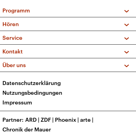
Programm
Vorschau und Rückschau
Hören
Sendungen und Podcasts
Livestream
Service
Musikliste
Frequenzen (UKW + DAB+)
FAQ
Kontakt
Kakadu – Das Kinderprogramm
Apps
Archiv
Hörerservice
Über uns
Newsletter
Social Media
Deutschlandradio
RSS
Datenschutzerklärung
Presse
Veranstaltungen
Nutzungsbedingungen
Karriere
Impressum
Transparenz
Korrekturen und Richtigstellungen
Partner
ARD
|
ZDF
|
Phoenix
|
arte
|
Barrierefreiheit
Chronik der Mauer