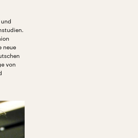
r und
mstudien.
hion
e neue
eutschen
ge von
d