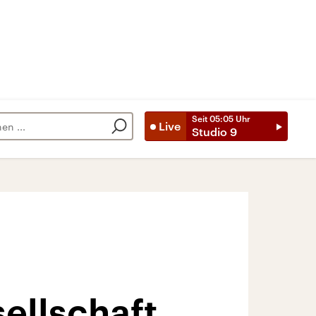
Seit
05:05
Uhr
Live
Studio 9
ellschaft