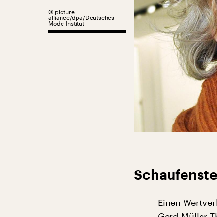
©
picture
alliance/dpa/Deutsches
Mode-Institut
Schaufenste
Einen Wertver
Gerd Müller-T