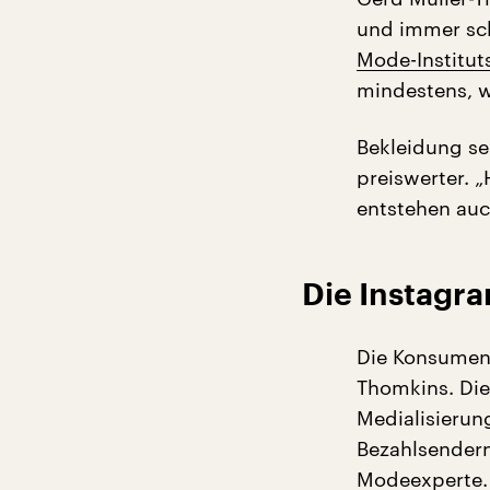
und immer sch
Mode-Institut
mindestens, w
Bekleidung se
preiswerter. 
entstehen auc
Die Instagr
Die Konsumente
Thomkins. Die
Medialisierun
Bezahlsendern
Modeexperte. „