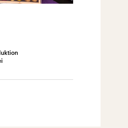
uktion
ei