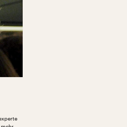
experte
r mehr