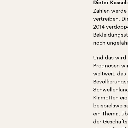
Dieter Kassel:
Zahlen werde 
vertreiben. D
2014 verdoppe
Bekleidungsst
noch ungefähr
Und das wird 
Prognosen wir
weltweit, das 
Bevölkerungs
Schwellenländ
Klamotten eig
beispielswei
ein Thema, übe
der Geschäfts