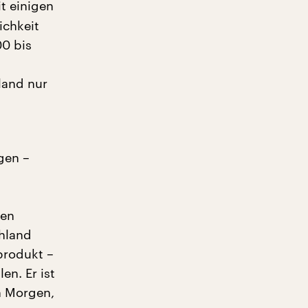
it einigen
ichkeit
00 bis
land nur
gen –
hen
chland
produkt –
en. Er ist
n Morgen,