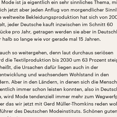
Mode ist ja eigentlich ein sehr sinnliches Thema, m
ich jetzt aber jeden Anflug von morgendlicher Sinnl
ie weltweite Bekleidungsproduktion hat sich von 20
lt, jeder Deutsche kauft inzwischen im Schnitt 60
ücke pro Jahr, getragen werden sie aber in Deutsch
 halb so lange wie vor gerade mal 15 Jahren.
auch so weitergehen, denn laut durchaus seriösen
d die Textilproduktion bis 2030 um 63 Prozent stei
heißt, die Ursachen dafür liegen auch in der
entwicklung und wachsendem Wohlstand in den
ern. Aber in den Ländern, in denen sich die Mensc
entlich immer schon leisten konnten, also in Deuts
se, wird Mode tendenziell immer mehr zum Wegwerf
r das wir jetzt mit Gerd Müller-Thomkins reden woll
führer des Deutschen Modeinstituts. Schönen gute