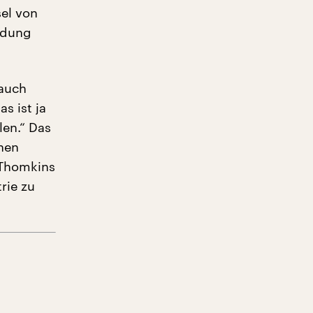
el von
idung
 auch
s ist ja
len.“ Das
chen
-Thomkins
rie zu