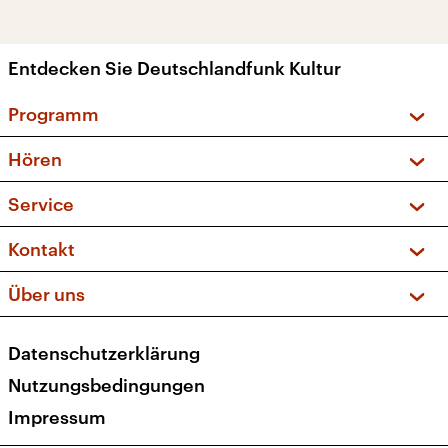
Entdecken Sie Deutschlandfunk Kultur
Programm
Vorschau und Rückschau
Hören
Sendungen und Podcasts
Livestream
Service
Musikliste
Frequenzen (UKW + DAB+)
FAQ
Kontakt
Kakadu – Das Kinderprogramm
Apps
Archiv
Hörerservice
Über uns
Newsletter
Social Media
Deutschlandradio
RSS
Datenschutzerklärung
Presse
Veranstaltungen
Nutzungsbedingungen
Karriere
Impressum
Transparenz