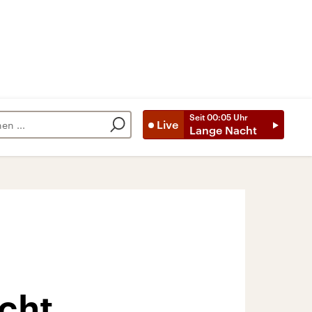
Seit
00:05
Uhr
Live
Lange Nacht
echt