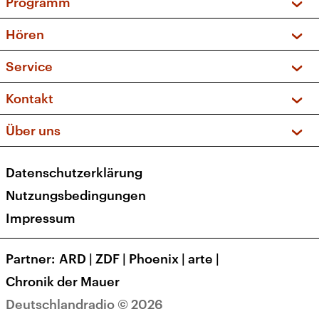
Programm
Vorschau und Rückschau
Hören
Sendungen und Podcasts
Livestream
Service
Musikliste
Frequenzen (UKW + DAB+)
FAQ
Kontakt
Kakadu – Das Kinderprogramm
Apps
Archiv
Hörerservice
Über uns
Newsletter
Social Media
Deutschlandradio
RSS
Datenschutzerklärung
Presse
Veranstaltungen
Nutzungsbedingungen
Karriere
Impressum
Transparenz
Korrekturen und Richtigstellungen
Partner
ARD
|
ZDF
|
Phoenix
|
arte
|
Barrierefreiheit
Chronik der Mauer
Deutschlandradio © 2026