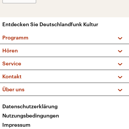
Entdecken Sie Deutschlandfunk Kultur
Programm
Vorschau und Rückschau
Hören
Sendungen und Podcasts
Livestream
Service
Musikliste
Frequenzen (UKW + DAB+)
FAQ
Kontakt
Kakadu – Das Kinderprogramm
Apps
Archiv
Hörerservice
Über uns
Newsletter
Social Media
Deutschlandradio
RSS
Datenschutzerklärung
Presse
Veranstaltungen
Nutzungsbedingungen
Karriere
Impressum
Transparenz