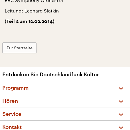
BBC Symphony Orchestra
Leitung: Leonard Slatkin
(Teil 2 am 12.02.2014)
Zur Startseite
Entdecken Sie Deutschlandfunk Kultur
Programm
Vorschau und Rückschau
Hören
Sendungen und Podcasts
Livestream
Service
Musikliste
Frequenzen (UKW + DAB+)
FAQ
Kontakt
Kakadu – Das Kinderprogramm