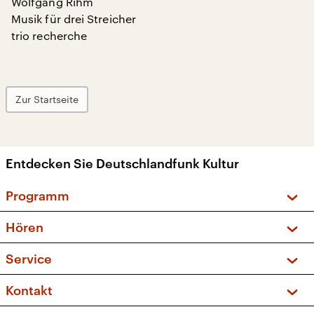
Wolfgang Rihm
Musik für drei Streicher
trio recherche
Zur Startseite
Entdecken Sie Deutschlandfunk Kultur
Programm
Vorschau und Rückschau
Hören
Sendungen und Podcasts
Livestream
Service
Musikliste
Frequenzen (UKW + DAB+)
FAQ
Kontakt
Kakadu – Das Kinderprogramm
Apps
Archiv