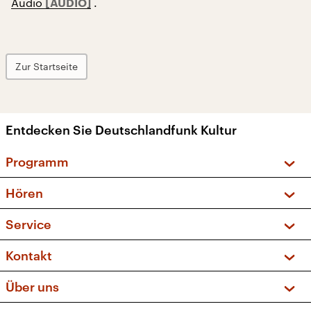
Audio
.
Zur Startseite
Entdecken Sie Deutschlandfunk Kultur
Programm
Vorschau und Rückschau
Hören
Sendungen und Podcasts
Livestream
Service
Musikliste
Frequenzen (UKW + DAB+)
FAQ
Kontakt
Kakadu – Das Kinderprogramm
Apps
Archiv
Hörerservice
Über uns
Newsletter
Social Media