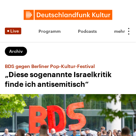
Live
Programm
Podcasts
Archiv
BDS gegen Berliner Pop-Kultur-Festival
„Diese sogenannte Israelkritik
finde ich antisemitisch“