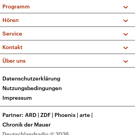
Programm
Vorschau und Rückschau
Hören
Sendungen und Podcasts
Livestream
Service
Musikliste
Frequenzen (UKW + DAB+)
FAQ
Kontakt
Kakadu – Das Kinderprogramm
Apps
Archiv
Hörerservice
Über uns
Newsletter
Social Media
Deutschlandradio
RSS
Datenschutzerklärung
Presse
Veranstaltungen
Nutzungsbedingungen
Karriere
Impressum
Transparenz
Korrekturen und Richtigstellungen
Partner
ARD
|
ZDF
|
Phoenix
|
arte
|
Barrierefreiheit
Chronik der Mauer
Deutschlandradio © 2026