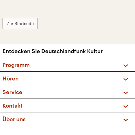
Zur Startseite
Entdecken Sie Deutschlandfunk Kultur
Programm
Vorschau und Rückschau
Hören
Sendungen und Podcasts
Livestream
Service
Musikliste
Frequenzen (UKW + DAB+)
FAQ
Kontakt
Kakadu – Das Kinderprogramm
Apps
Archiv
Hörerservice
Über uns
Newsletter
Social Media
Deutschlandradio
RSS