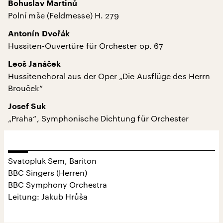
Bohuslav Martinů
Polní mše (Feldmesse) H. 279
Antonín Dvořák
Hussiten-Ouvertüre für Orchester op. 67
Leoš Janáček
Hussitenchoral aus der Oper „Die Ausflüge des Herrn
Brouček“
Josef Suk
„Praha“, Symphonische Dichtung für Orchester
Svatopluk Sem, Bariton
BBC Singers (Herren)
BBC Symphony Orchestra
Leitung: Jakub Hrůša