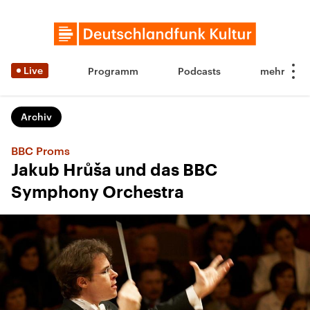
Live
Programm
Podcasts
Archiv
BBC Proms
Jakub Hrůša und das BBC
Symphony Orchestra