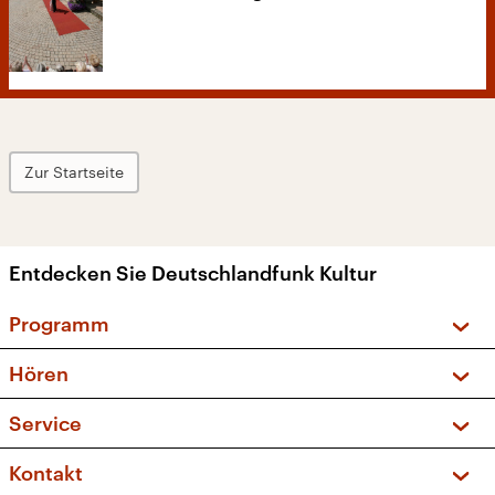
Zur Startseite
Entdecken Sie Deutschlandfunk Kultur
Programm
Vorschau und Rückschau
Hören
Sendungen und Podcasts
Livestream
Service
Musikliste
Frequenzen (UKW + DAB+)
FAQ
Kontakt
Kakadu – Das Kinderprogramm