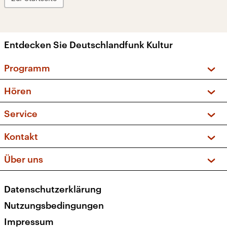
Entdecken Sie Deutschlandfunk Kultur
Programm
Vorschau und Rückschau
Hören
Sendungen und Podcasts
Livestream
Service
Musikliste
Frequenzen (UKW + DAB+)
FAQ
Kontakt
Kakadu – Das Kinderprogramm
Apps
Archiv
Hörerservice
Über uns
Newsletter
Social Media
Deutschlandradio
RSS
Datenschutzerklärung
Presse
Veranstaltungen
Nutzungsbedingungen
Karriere
Impressum
Transparenz