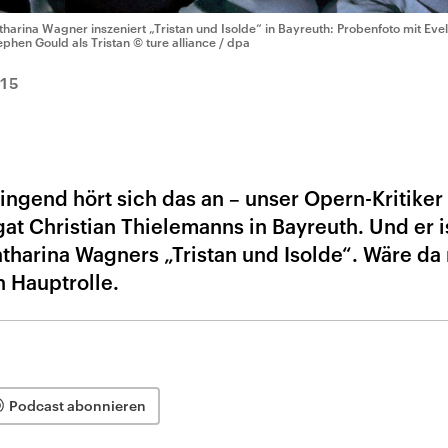
tharina Wagner inszeniert „Tristan und Isolde“ in Bayreuth: Probenfoto mit Evely
ephen Gould als Tristan
© ture alliance / dpa
015
ngend hört sich das an – unser Opern-Kritiker
igat Christian Thielemanns in Bayreuth. Und er i
tharina Wagners „Tristan und Isolde“. Wäre da 
n Hauptrolle.
Podcast abonnieren