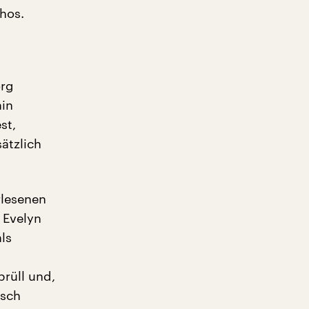
hos.
org
ain
st,
ätzlich
rlesenen
 Evelyn
als
rüll und,
asch