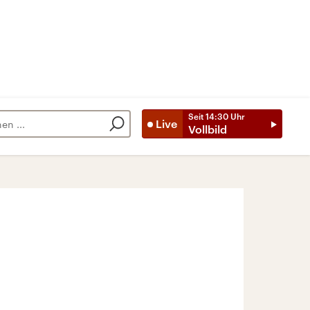
Seit
14:30
Uhr
Live
Vollbild