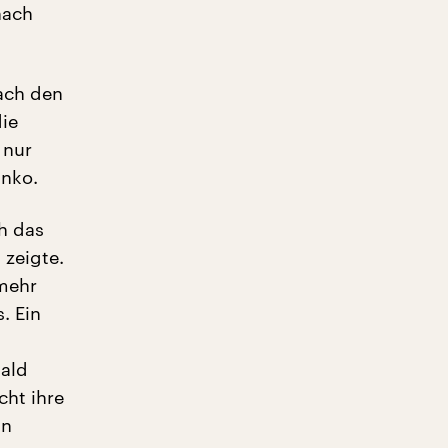
nach
ach den
die
 nur
anko.
h das
 zeigte.
 mehr
. Ein
bald
cht ihre
in