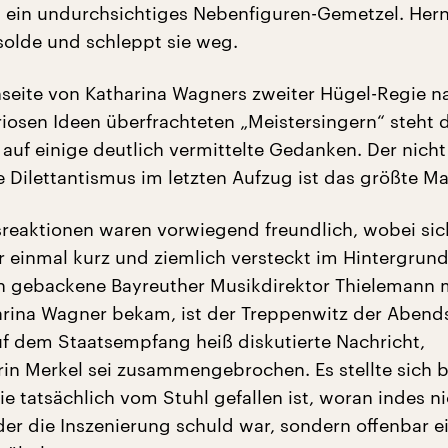
s ein undurchsichtiges Nebenfiguren-Gemetzel. Her
solde und schleppt sie weg.
seite von Katharina Wagners zweiter Hügel-Regie n
uriosen Ideen überfrachteten „Meistersingern“ steht 
 auf einige deutlich vermittelte Gedanken. Der nicht
 Dilettantismus im letzten Aufzug ist das größte M
reaktionen waren vorwiegend freundlich, wobei sic
 einmal kurz und ziemlich versteckt im Hintergrund
ch gebackene Bayreuther Musikdirektor Thielemann
arina Wagner bekam, ist der Treppenwitz der Abends
uf dem Staatsempfang heiß diskutierte Nachricht,
in Merkel sei zusammengebrochen. Es stellte sich 
ie tatsächlich vom Stuhl gefallen ist, woran indes ni
er die Inszenierung schuld war, sondern offenbar e