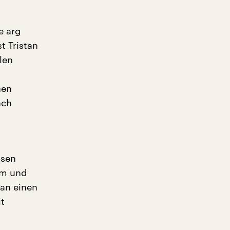
e arg
t Tristan
len
nen
ach
ösen
um und
man einen
it