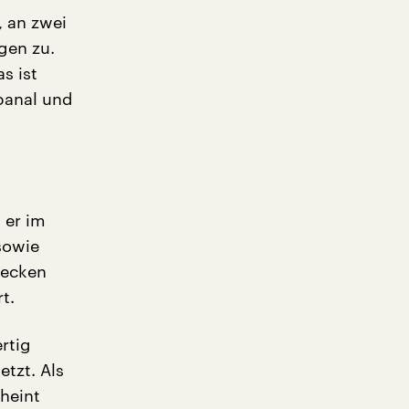
 an zwei
gen zu.
s ist
banal und
 er im
sowie
iecken
t.
rtig
tzt. Als
cheint