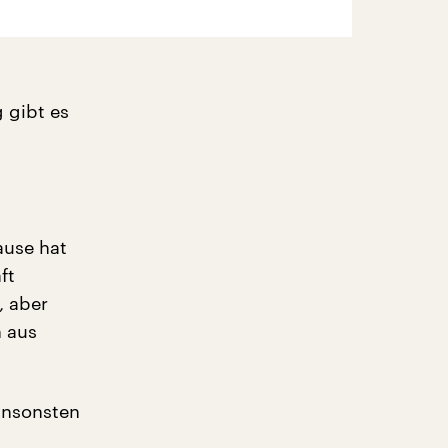
 gibt es
ause hat
ft
, aber
n aus
ansonsten