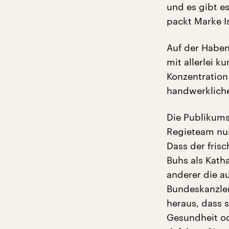
und es gibt e
packt Marke I
Auf der Haben
mit allerlei k
Konzentration
handwerkliche
Die Publikums
Regieteam nur
Dass der fris
Buhs als Kath
anderer die a
Bundeskanzler
heraus, dass s
Gesundheit od