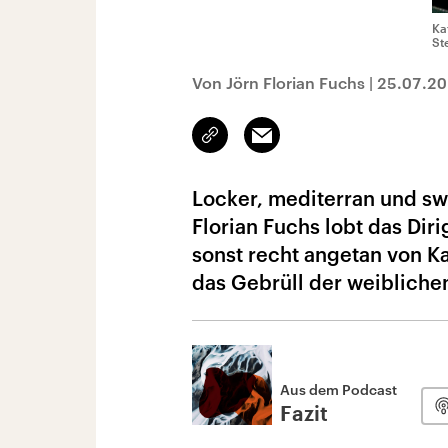
Ka
St
Von Jörn Florian Fuchs
|
25.07.2
Link
Email
kopieren/teilen
Locker, mediterran und swi
Florian Fuchs lobt das Dir
sonst recht angetan von Ka
das Gebrüll der weibliche
Aus dem Podcast
Fazit