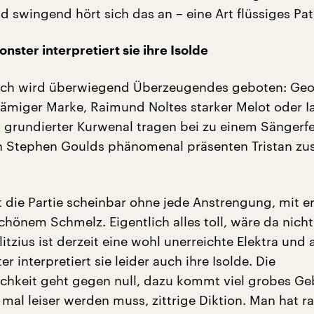
d swingend hört sich das an – eine Art flüssiges Pat
nster interpretiert sie ihre Isolde
sch wird überwiegend Überzeugendes geboten: Ge
ämiger Marke, Raimund Noltes starker Melot oder I
t grundierter Kurwenal tragen bei zu einem Sängerfe
 Stephen Goulds phänomenal präsenten Tristan zus
die Partie scheinbar ohne jede Anstrengung, mit e
chönem Schmelz. Eigentlich alles toll, wäre da nicht
rlitzius ist derzeit eine wohl unerreichte Elektra und 
r interpretiert sie leider auch ihre Isolde. Die
ichkeit geht gegen null, dazu kommt viel grobes Geb
mal leiser werden muss, zittrige Diktion. Man hat r