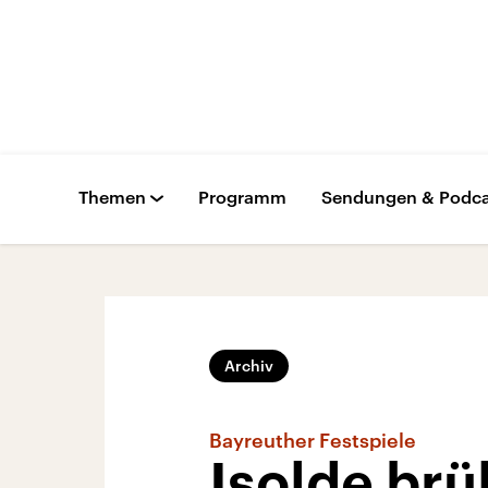
Themen
Programm
Sendungen & Podca
Archiv
Bayreuther Festspiele
Isolde brül