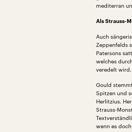
mediterran un
Als Strauss-Mo
Auch sängeri
Zeppenfelds s
Patersons sat
welches durch
veredelt wird.
Gould stemmt 
Spitzen und s
Herlitzius. He
Strauss-Monste
Textverständl
wenn es doch 