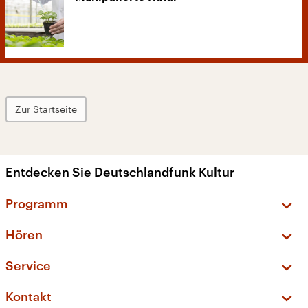
Zur Startseite
Entdecken Sie Deutschlandfunk Kultur
Programm
Vorschau und Rückschau
Hören
Sendungen und Podcasts
Livestream
Service
Musikliste
Frequenzen (UKW + DAB+)
FAQ
Kontakt
Kakadu – Das Kinderprogramm