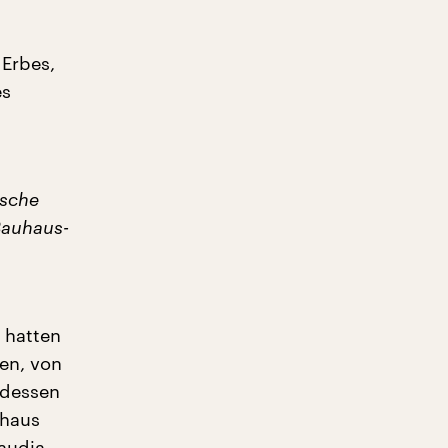
 Erbes,
es
ische
 Bauhaus-
 hatten
len, von
tdessen
uhaus
audia