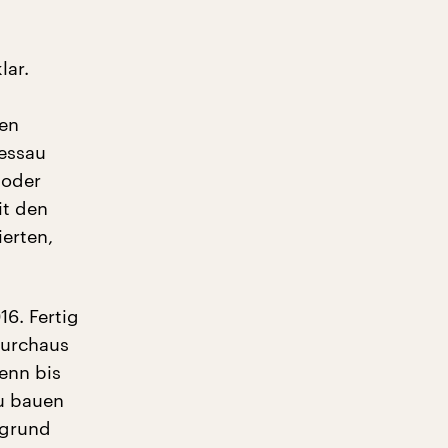
lar.
ren
Dessau
 oder
it den
ierten,
6. Fertig
durchaus
enn bis
u bauen
ugrund