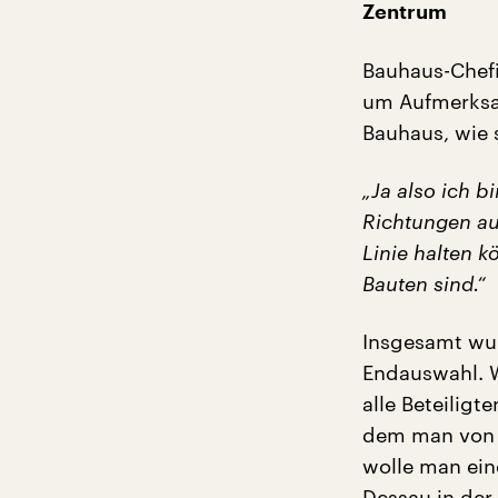
Zentrum
Bauhaus-Chefi
um Aufmerksam
Bauhaus, wie s
„Ja also ich b
Richtungen auf
Linie halten k
Bauten sind.“
Insgesamt wur
Endauswahl. W
alle Beteiligt
dem man von v
wolle man ein
Dessau in der