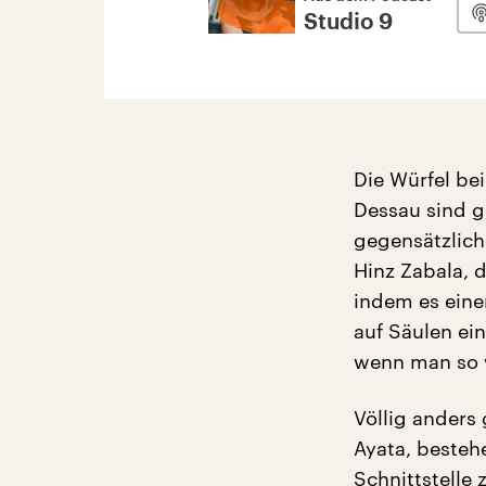
Studio 9
Die Würfel b
Dessau sind g
gegensätzlich
Hinz Zabala, 
indem es eine
auf Säulen ei
wenn man so w
Völlig anders
Ayata, besteh
Schnittstelle