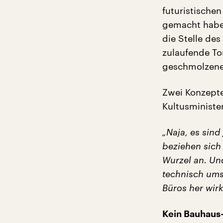
futuristische
gemacht haben
die Stelle de
zulaufende To
geschmolzene
Zwei Konzepte
Kultusministe
„Naja, es sind
beziehen sich 
Wurzel an. Und 
technisch ums
Büros her wirk
Kein Bauhaus-