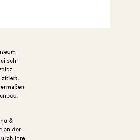
Museum
ei sehr
zalez
itiert,
ssermaßen
lenbau,
ung &
e an der
durch ihre