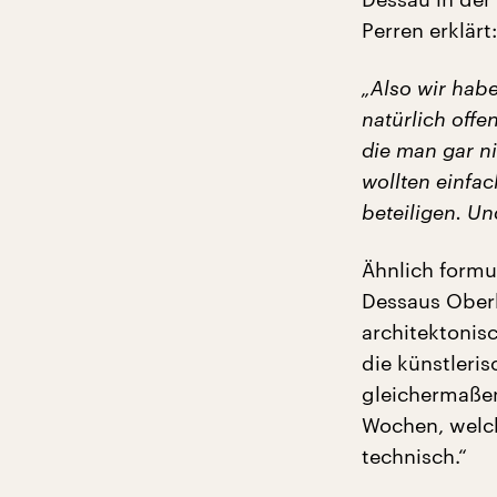
Perren erklärt:
„Also wir hab
natürlich offe
die man gar ni
wollten einfac
beteiligen. Un
Ähnlich formul
Dessaus Oberb
architektonis
die künstleris
gleichermaßen
Wochen, welch
technisch.“