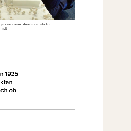
präsentieren ihre Entwürfe für
hmidt
on 1925
ekten
och ob