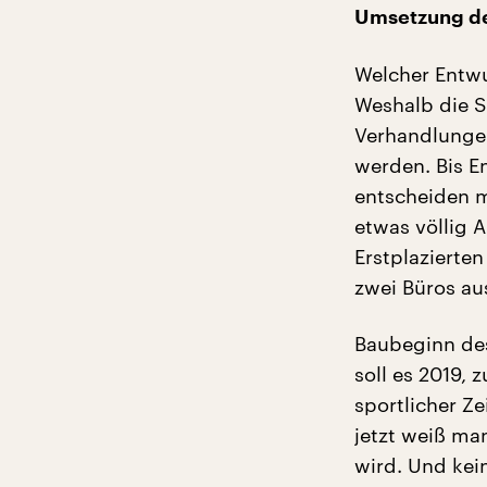
Umsetzung der
Welcher Entwur
Weshalb die S
Verhandlungen
werden. Bis E
entscheiden 
etwas völlig 
Erstplazierten
zwei Büros a
Baubeginn des
soll es 2019,
sportlicher Z
jetzt weiß m
wird. Und kei