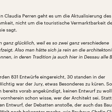
n Claudia Perren geht es um die Aktualisierung des
keit, nicht um die touristische Vermarktbarkeit d
ie sagt.
in ganz glücklich, weil es so zwei ganz verschiedene
zeigt. Also man hätte sich ja rein an die architekton
önnen, in deren Tradition ja auch hier in Dessau alle
den 831 Entwürfe eingereicht, 30 standen in der
ichtig war der Jury, etwas Besonderes zu küren. So
en bereits vorab angekündigt, keinen Entwurf zu wol
ornherein schon wisse, wer der Architekt sei. Stat
en Entwurf, der Debatten anstoße, der auch das Ba
 Welt noch bekannter mache, wie Bauhaus-Chefin Cl