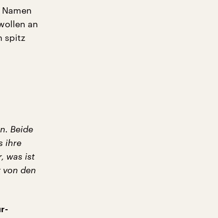
en Namen
wollen an
 spitz
n. Beide
s ihre
, was ist
t von den
r-