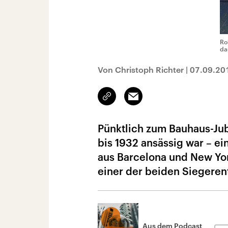
Ro
da
Von Christoph Richter
|
07.09.20
Link
Email
kopieren/teilen
Pünktlich zum Bauhaus-Jub
bis 1932 ansässig war – e
aus Barcelona und New Yor
einer der beiden Siegerent
Aus dem Podcast