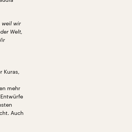
 weil wir
 der Welt,
ir
r Kuras,
ben mehr
e Entwürfe
hsten
icht. Auch