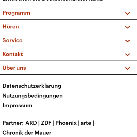
Programm
Vorschau und Rückschau
Hören
Sendungen und Podcasts
Livestream
Service
Musikliste
Frequenzen (UKW + DAB+)
FAQ
Kontakt
Kakadu – Das Kinderprogramm
Apps
Archiv
Hörerservice
Über uns
Newsletter
Social Media
Deutschlandradio
RSS
Datenschutzerklärung
Presse
Veranstaltungen
Nutzungsbedingungen
Karriere
Impressum
Transparenz
Korrekturen und Richtigstellungen
Partner
ARD
|
ZDF
|
Phoenix
|
arte
|
Barrierefreiheit
Chronik der Mauer