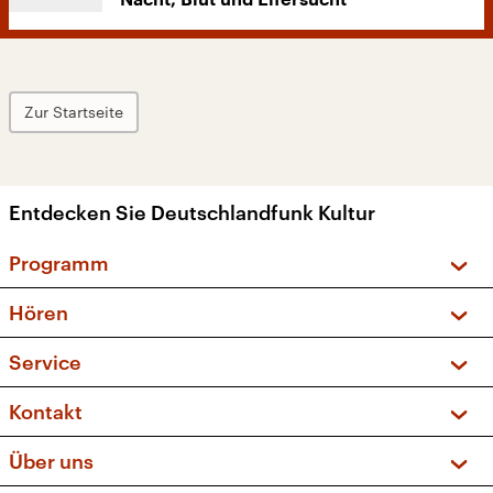
Nacht, Blut und Eifersucht
Zur Startseite
Entdecken Sie Deutschlandfunk Kultur
Programm
Vorschau und Rückschau
Hören
Sendungen und Podcasts
Livestream
Service
Musikliste
Frequenzen (UKW + DAB+)
FAQ
Kontakt
Kakadu – Das Kinderprogramm
Apps
Archiv
Hörerservice
Über uns
Newsletter
Social Media