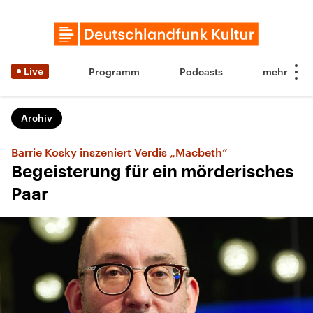
Live
Programm
Podcasts
Archiv
Barrie Kosky inszeniert Verdis „Macbeth“
Begeisterung für ein mörderisches
Paar