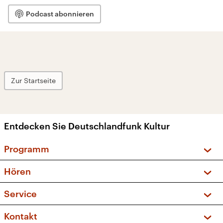
Podcast abonnieren
Zur Startseite
Entdecken Sie Deutschlandfunk Kultur
Programm
Vorschau und Rückschau
Hören
Sendungen und Podcasts
Livestream
Service
Musikliste
Frequenzen (UKW + DAB+)
FAQ
Kontakt
Kakadu – Das Kinderprogramm