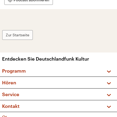
Zur Startseite
Entdecken Sie Deutschlandfunk Kultur
Programm
Vorschau und Rückschau
Hören
Sendungen und Podcasts
Livestream
Service
Musikliste
Frequenzen (UKW + DAB+)
FAQ
Kontakt
Kakadu – Das Kinderprogramm
Apps
Archiv
Hörerservice